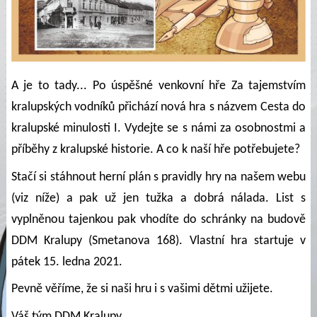
A je to tady... Po úspěšné venkovní hře Za tajemstvím
kralupských vodníků přichází nová hra s názvem Cesta do
kralupské minulosti I. Vydejte se s námi za osobnostmi a
příběhy z kralupské historie. A co k naší hře potřebujete?
Stačí si stáhnout herní plán s pravidly hry na našem webu
(viz níže) a pak už jen tužka a dobrá nálada. List s
vyplněnou tajenkou pak vhodíte do schránky na budově
DDM Kralupy (Smetanova 168). Vlastní hra startuje v
pátek 15. ledna 2021.
Pevně věříme, že si naši hru i s vašimi dětmi užijete.
Váš tým DDM Kralupy