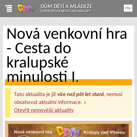
DŮM DĚTÍ A MLÁDEŽE
CENTRUM VOLNÉHO ČASU KRALUPY
Nová venkovní hra
- Cesta do
kralupské
minulosti I.
Tato aktualita je již
více než pět let stará
, nemusí
obsahovat aktuální informace. »
Otevřít nejnovější aktuality