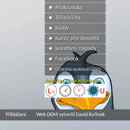
● Mokrosuky
● Tělocvična
● Kluby
● Kurzy pro dospělé
● Kreativní nápady
● Facebook
●
Ochrana osobních údajů
Volný čas v čase koronaviru:
Přihlášení
Web DDM vytvořil David Kořínek