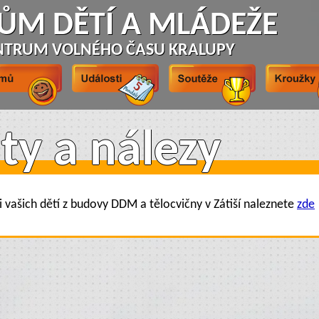
ŮM DĚTÍ A MLÁDEŽE
NTRUM VOLNÉHO ČASU KRALUPY
áty a nálezy
 vašich dětí z budovy DDM a tělocvičny v Zátiší naleznete
zde