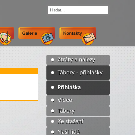
● Ztráty a nálezy
● Tábory - přihlášky
● Přihláška
● Video
● Tábory
● Ke stažení
● Naši lidé