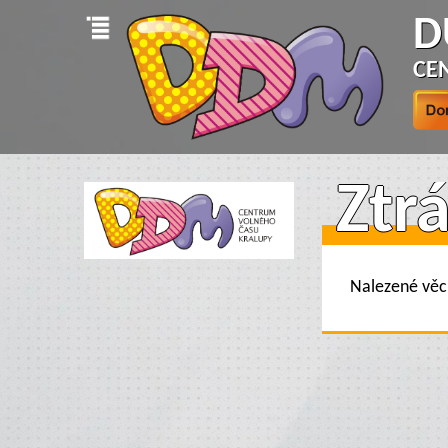
D
CE
Ztr
Nalezené věci