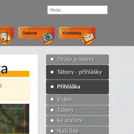
● Ztráty a nálezy
ta
● Tábory - přihlášky
í
● Přihláška
● Video
● Tábory
● Ke stažení
● Naši lidé