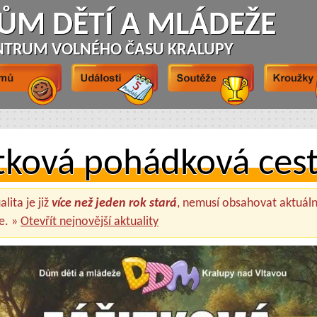
ŮM DĚTÍ A MLÁDEŽE
NTRUM VOLNÉHO ČASU KRALUPY
tková pohádková ces
lita je již
více než jeden rok stará
, nemusí obsahovat aktuáln
e. »
Otevřít nejnovější aktuality