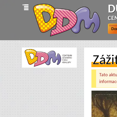
D
CE
Záži
Tato aktua
informac