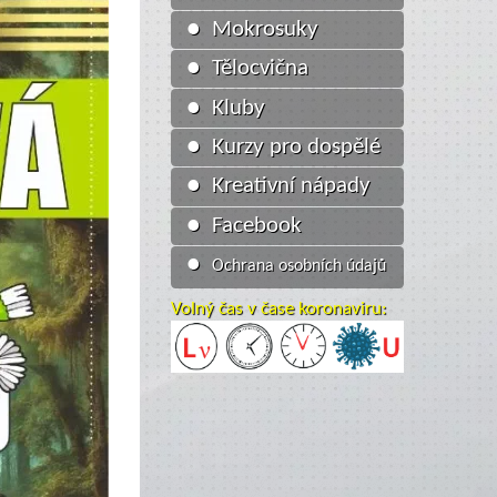
● Mokrosuky
● Tělocvična
● Kluby
● Kurzy pro dospělé
● Kreativní nápady
● Facebook
●
Ochrana osobních údajů
Volný čas v čase koronaviru: