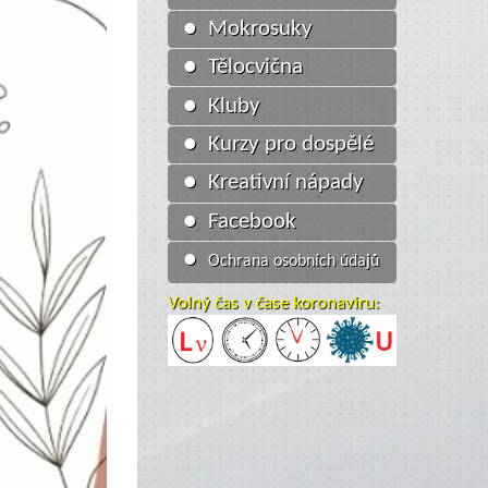
● Mokrosuky
● Tělocvična
● Kluby
● Kurzy pro dospělé
● Kreativní nápady
● Facebook
●
Ochrana osobních údajů
Volný čas v čase koronaviru: