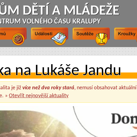
ŮM DĚTÍ A MLÁDEŽE
NTRUM VOLNÉHO ČASU KRALUPY
ka na Lukáše Jandu
lita je již
více než dva roky stará
, nemusí obsahovat aktuální
e. »
Otevřít nejnovější aktuality