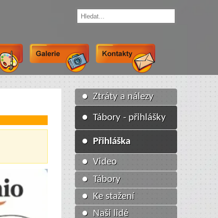
● Ztráty a nálezy
● Tábory - přihlášky
● Přihláška
● Video
● Tábory
● Ke stažení
● Naši lidé