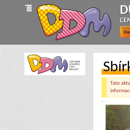
D
CE
Sbír
Tato aktua
informac