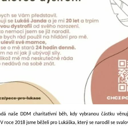
ádá naše DDM charitativní běh, kdy vybranou částku věn
 roce 2018 jsme běželi pro Lukáška, který se narodil se svalov