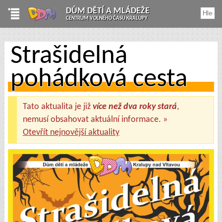
DŮM DĚTÍ A MLÁDEŽE
CENTRUM VOLNÉHO ČASU KRALUPY
Strašidelná
pohádková cesta
Tato aktualita je již
více než dva roky stará
,
nemusí obsahovat aktuální informace. »
Otevřít nejnovější aktuality