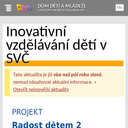
DŮM DĚTÍ A MLÁDEŽE
CENTRUM VOLNÉHO ČASU KRALUPY
Inovativní
vzdělávání dětí v
SVČ
Tato aktualita je již
více než půl roku stará
,
nemusí obsahovat aktuální informace. »
Otevřít nejnovější aktuality