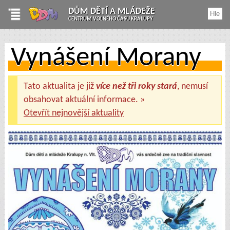
DŮM DĚTÍ A MLÁDEŽE
CENTRUM VOLNÉHO ČASU KRALUPY
Vynášení Morany
Tato aktualita je již
více než tři roky stará
, nemusí
obsahovat aktuální informace. »
Otevřít nejnovější aktuality