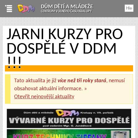
DŮM DĚTÍ A MLÁDEŽE
CENTRUM VOLNÉHO ČASU KRALUPY
JARNÍ KURZY PRO
DOSPĚLÉ V DDM
!!!
Tato aktualita je již
více než tři roky stará
, nemusí
obsahovat aktuální informace. »
Otevřít nejnovější aktuality