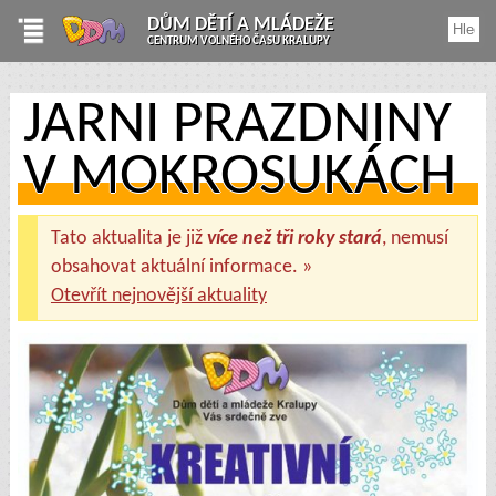
DŮM DĚTÍ A MLÁDEŽE
CENTRUM VOLNÉHO ČASU KRALUPY
JARNÍ PRÁZDNINY
V MOKROSUKÁCH
Tato aktualita je již
více než tři roky stará
, nemusí
obsahovat aktuální informace. »
Otevřít nejnovější aktuality