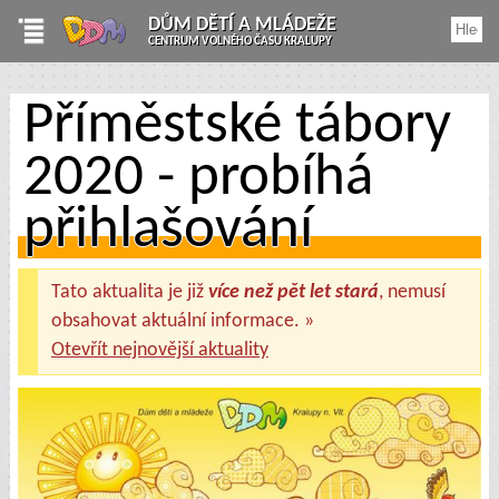
DŮM DĚTÍ A MLÁDEŽE
CENTRUM VOLNÉHO ČASU KRALUPY
Příměstské tábory
2020 - probíhá
přihlašování
Tato aktualita je již
více než pět let stará
, nemusí
obsahovat aktuální informace. »
Otevřít nejnovější aktuality