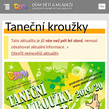
DŮM DĚTÍ A MLÁDEŽE
CENTRUM VOLNÉHO ČASU KRALUPY
Taneční kroužky
Tato aktualita je již
více než pět let stará
, nemusí
obsahovat aktuální informace. »
Otevřít nejnovější aktuality