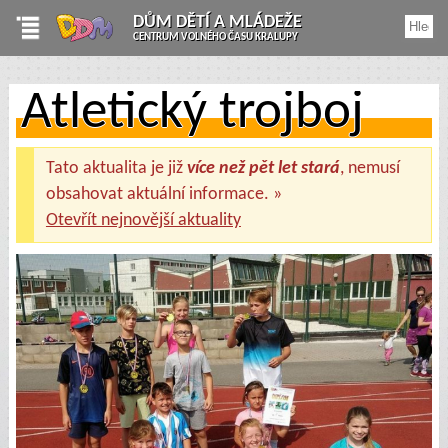
DŮM DĚTÍ A MLÁDEŽE
CENTRUM VOLNÉHO ČASU KRALUPY
Atletický trojboj
Tato aktualita je již
více než pět let stará
, nemusí
obsahovat aktuální informace. »
Otevřít nejnovější aktuality