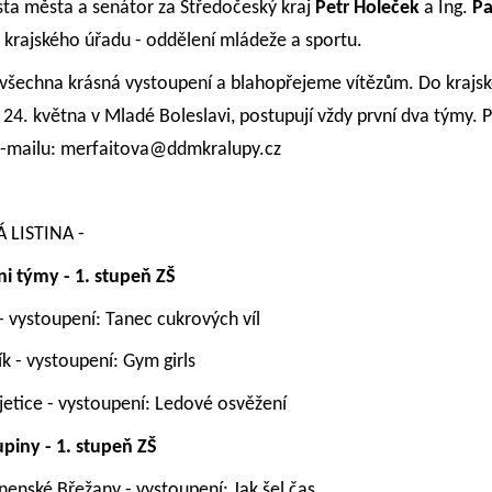
osta města a senátor za Středočeský kraj
Petr Holeček
a Ing.
Pa
 krajského úřadu - oddělení mládeže a sportu.
všechna krásná vystoupení a blahopřejeme vítězům. Do krajsk
 24. května v Mladé Boleslavi, postupují vždy první dva týmy. 
e-mailu: merfaitova@ddmkralupy.cz
 LISTINA -
ni týmy - 1. stupeň ZŠ
 - vystoupení: Tanec cukrových víl
k -
vystoupení: Gym girls
jetice -
vystoupení:
Ledové osvěžení
piny -
1. stupeň ZŠ
nenské Břežany -
vystoupení: Jak šel čas