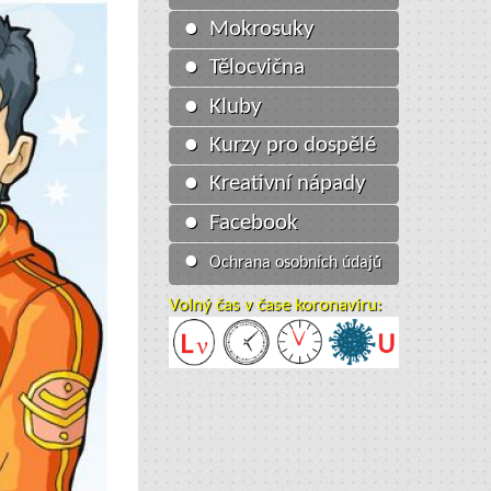
● Mokrosuky
● Tělocvična
● Kluby
● Kurzy pro dospělé
● Kreativní nápady
● Facebook
●
Ochrana osobních údajů
Volný čas v čase koronaviru: