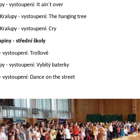
py
- vystoupení: It ain´t over
 Kralupy -
vystoupení: The hanging tree
Kralupy
-
vystoupení:
Cry
piny -
střední školy
-
vystoupení: Trollové
py -
vystoupení: Vybitý baterky
-
vystoupení: Dance on the street