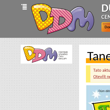
D
CE
Tan
Tato aktua
Otevřít n