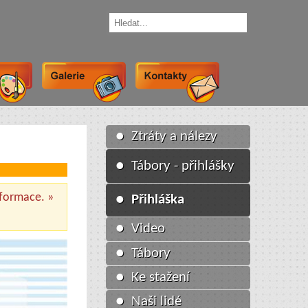
● Ztráty a nálezy
● Tábory - přihlášky
nformace. »
● Přihláška
● Video
● Tábory
● Ke stažení
● Naši lidé