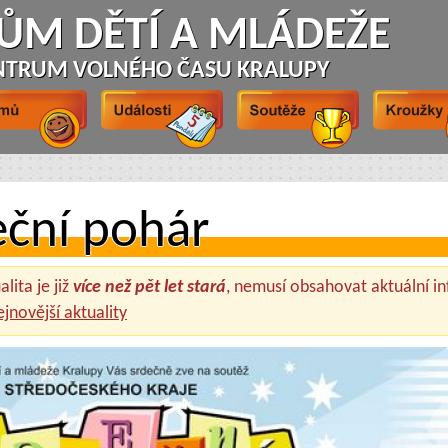
ŮM DĚTÍ A MLÁDEŽE
NTRUM VOLNÉHO ČASU KRALUPY
eční pohár
lita je již
více než pět let stará
, nemusí obsahovat aktuální i
ejnovější aktuality