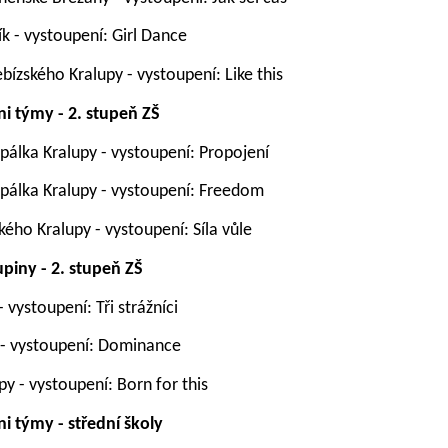
k -
vystoupení:
Girl Dance
ebízského Kralupy -
vystoupení: L
ike this
ni týmy - 2. stupeň ZŠ
apálka Kralupy - vystoupení: Propojení
apálka Kralupy
-
vystoupení: Freedom
kého Kralupy -
vystoupení:
Síla vůle
piny - 2
. stupeň ZŠ
-
vystoupení: Tři strážníci
 -
vystoupení:
Dominance
py -
vystoupení: Born for this
i týmy - střední školy