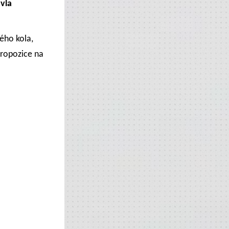
vla
ého kola,
Propozice na