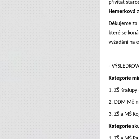
přivítat star
Hemerková
z
Děkujeme za 
které se koná
vyžádání na 
- VÝSLEDKOVÁ
Kategorie mi
1. ZŠ Kralupy
2. DDM Mělní
3. ZŠ a MŠ Ko
Kategorie
sku
1. ZŠ a MŠ Pa