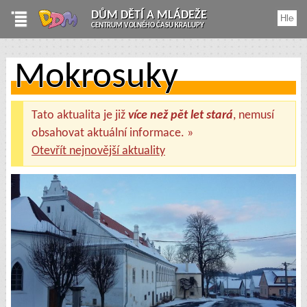
DŮM DĚTÍ A MLÁDEŽE
CENTRUM VOLNÉHO ČASU KRALUPY
Mokrosuky
Tato aktualita je již
více než pět let stará
, nemusí
obsahovat aktuální informace. »
Otevřít nejnovější aktuality